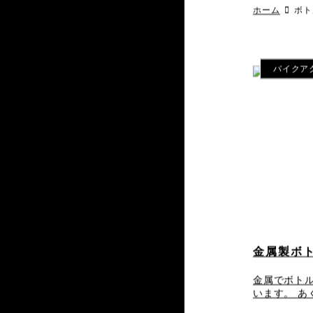
ホーム
ボト
バイクア
金属製ボ
金属でボト
います。 あ