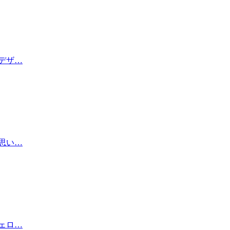
デザ…
思い…
ェロ…