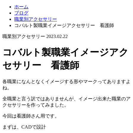
ホーム
ブログ
職業別アクセサリー
コバルト製職業イメージアクセサリー 看護師
職業別アクセサリー
2023.02.22
コバルト製職業イメージアク
セサリー 看護師
各職業になんとなくイメージする形やマークってありますよ
ね。
全職業と言う訳ではありませんが、イメージ出来た職業のア
クセサリーを作ってみました。
今回は看護師さん用です。
まずは、CADで設計